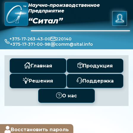
Научно-производственное
Предприятие
“Ситал”
+375-17-263-43-00
220140
+375-17-371-00-98
comm@sital.info
Главная
Продукция
Решения
Поддержка
О нас
Восстановить пароль